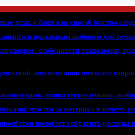
ьные дома и бани как способ быстро созд
становятся идеальным выбором для семьи
популярнее: особенности технологии, п
проектной документации помогает сократ
янного дома: этапы герметизации, выбор
локами: что это за материал и почему 
иролбетон помогает сократить расходы н