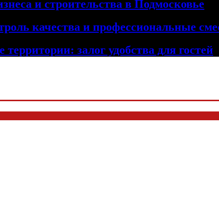
изнеса и строительства в Подмосковье
троль качества и профессиональные сме
 территории: залог удобства для гостей