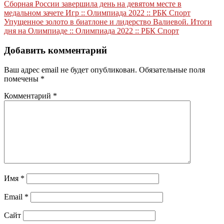
Навигация
Сборная России завершила день на девятом месте в
медальном зачете Игр :: Олимпиада 2022 :: РБК Спорт
по
Упущенное золото в биатлоне и лидерство Валиевой. Итоги
записям
дня на Олимпиаде :: Олимпиада 2022 :: РБК Спорт
Добавить комментарий
Ваш адрес email не будет опубликован.
Обязательные поля
помечены
*
Комментарий
*
Имя
*
Email
*
Сайт