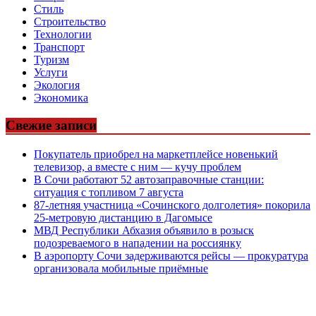
Стиль
Строительство
Технологии
Транспорт
Туризм
Услуги
Экология
Экономика
Свежие записи
Покупатель приобрел на маркетплейсе новенький
телевизор, а вместе с ним — кучу проблем
В Сочи работают 52 автозаправочные станции:
ситуация с топливом 7 августа
87-летняя участница «Сочинского долголетия» покорила
25-метровую дистанцию в Дагомысе
МВД Республики Абхазия объявило в розыск
подозреваемого в нападении на россиянку
В аэропорту Сочи задерживаются рейсы — прокуратура
организовала мобильные приёмные