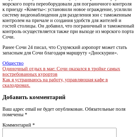
морского порта переоборудовали для пограничного контроля
к приезду «Кометы»: установили новое ограждение, усилили
систему видеонаблюдения для разделения зон с таможенным
контролем на причале и создания удобств для жителей и
гостей столицы. Он добавил, что пограничный и таможенный
контроль осуществляется также при выходе из морского порта
Сочи.
Ранее Сочи 24 писал, что Сухумский аэропорт может стать
запасным для Сочи благодаря маршруту «Диоскурии».
Общество
Навигация
Одиночный отдых в мае: Сочи оказался в тройке самых
востребованных курортов
по
Как я устраиваюсь на работу, управляющая кафе в
записям
скалодромах.
Добавить комментарий
Ваш адрес email не будет опубликован.
Обязательные поля
помечены
*
Комментарий
*