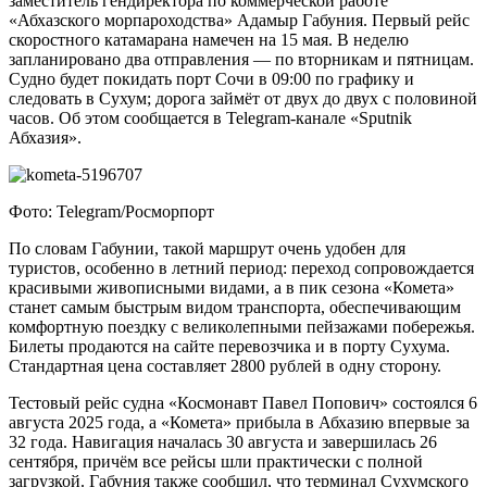
заместитель гендиректора по коммерческой работе
«Абхазского морпароходства» Адамыр Габуния. Первый рейс
скоростного катамарана намечен на 15 мая. В неделю
запланировано два отправления — по вторникам и пятницам.
Судно будет покидать порт Сочи в 09:00 по графику и
следовать в Сухум; дорога займёт от двух до двух с половиной
часов. Об этом сообщается в Telegram-канале «Sputnik
Абхазия».
Фото: Telegram/Росморпорт
По словам Габунии, такой маршрут очень удобен для
туристов, особенно в летний период: переход сопровождается
красивыми живописными видами, а в пик сезона «Комета»
станет самым быстрым видом транспорта, обеспечивающим
комфортную поездку с великолепными пейзажами побережья.
Билеты продаются на сайте перевозчика и в порту Сухума.
Стандартная цена составляет 2800 рублей в одну сторону.
Тестовый рейс судна «Космонавт Павел Попович» состоялся 6
августа 2025 года, а «Комета» прибыла в Абхазию впервые за
32 года. Навигация началась 30 августа и завершилась 26
сентября, причём все рейсы шли практически с полной
загрузкой. Габуния также сообщил, что терминал Сухумского