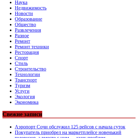
Наука
Недвижимость
Новости
Образование
Общество
Развлечения
Разное
Ремонт
Ремонт техники
Ресторация
Спорт
Стиль
Строительство
Технологии
Транспорт
Туризм
Услуги
Экология
Экономика
Свежие записи
Аэропорт Сочи обслужил 125 рейсов с начала суток
Покупатель приобрел на маркетплейсе новенький
телевизор, а вместе с ним — кучу проблем