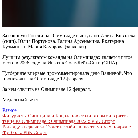
За сборную России на Олимпиаде выступают Алина Ковалева
(скип), Юлия Портунова, Галина Арсенькина, Екатерина
Кузьмина и Мария Комарова (запасная).
Лучшим результатом команды на Олимпиадах является пятое
место в 2006 году на Играх в Солт-Лейк-Сити (США).
Тутберидзе впервые прокомментировала дело Валиевой. Что
происходит на Олимпиаде 12 февраля.
За кем следить на Олимпиаде 12 февраля.
Медальный зачет
Разное
Навигация
Фигуристы Синицина и Кацалапов стали вторыми в ритм-
танце на Олимпиаде :: Олимпиада 2022 :: РБК Спорт
по
Роналду впервые за 13 лет не забил в шести матчах подряд ::
записям
Футбол :: РБК Спорт