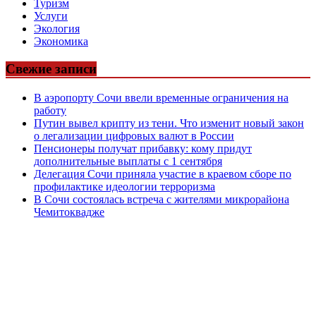
Туризм
Услуги
Экология
Экономика
Свежие записи
В аэропорту Сочи ввели временные ограничения на
работу
Путин вывел крипту из тени. Что изменит новый закон
о легализации цифровых валют в России
Пенсионеры получат прибавку: кому придут
дополнительные выплаты с 1 сентября
Делегация Сочи приняла участие в краевом сборе по
профилактике идеологии терроризма
В Сочи состоялась встреча с жителями микрорайона
Чемитоквадже