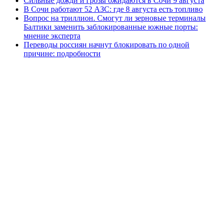
Сильные дожди и грозы ожидаются в Сочи 9 августа
В Сочи работают 52 АЗС: где 8 августа есть топливо
Вопрос на триллион. Смогут ли зерновые терминалы
Балтики заменить заблокированные южные порты:
мнение эксперта
Переводы россиян начнут блокировать по одной
причине: подробности