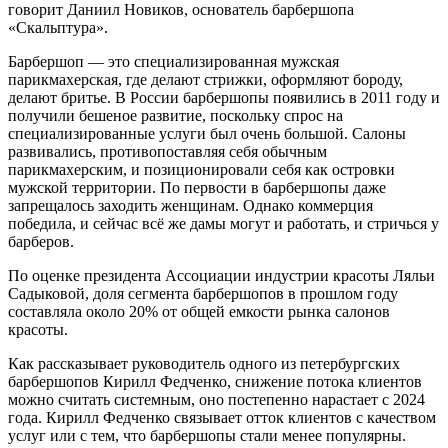
говорит Даниил Новиков, основатель барбершопа
«Скальптура».
Барбершоп — это специализированная мужская
парикмахерская, где делают стрижки, оформляют бороду,
делают бритье. В России барбершопы появились в 2011 году и
получили бешеное развитие, поскольку спрос на
специализированные услуги был очень большой. Салоны
развивались, противопоставляя себя обычным
парикмахерским, и позиционировали себя как островки
мужской территории. По первости в барбершопы даже
запрещалось заходить женщинам. Однако коммерция
победила, и сейчас всё же дамы могут и работать, и стричься у
барберов.
По оценке президента Ассоциации индустрии красоты Ляльи
Садыковой, доля сегмента барбершопов в прошлом году
составляла около 20% от общей емкости рынка салонов
красоты.
Как рассказывает руководитель одного из петербургских
барбершопов Кирилл Федченко, снижение потока клиентов
можно считать системным, оно постепенно нарастает с 2024
года. Кирилл Федченко связывает отток клиентов с качеством
услуг или с тем, что барбершопы стали менее популярны.