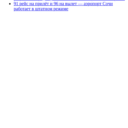
91 рейс на прилёт и 96 на вылет — аэропорт Сочи
работает в штатном режиме