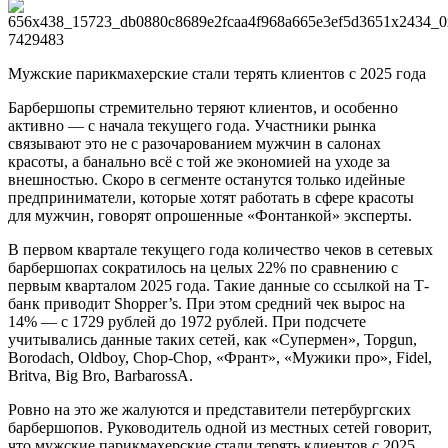
Мужские парикмахерские стали терять клиентов с 2025 года
Барбершопы стремительно теряют клиентов, и особенно
активно — с начала текущего года. Участники рынка
связывают это не с разочарованием мужчин в салонах
красоты, а банально всё с той же экономией на уходе за
внешностью. Скоро в сегменте останутся только идейные
предприниматели, которые хотят работать в сфере красоты
для мужчин, говорят опрошенные «Фонтанкой» эксперты.
В первом квартале текущего года количество чеков в сетевых
барбершопах сократилось на целых 22% по сравнению с
первым кварталом 2025 года. Такие данные со ссылкой на Т-
банк приводит Shopper’s. При этом средний чек вырос на
14% — с 1729 рублей до 1972 рублей. При подсчете
учитывались данные таких сетей, как «Супермен», Topgun,
Borodach, Oldboy, Chop-Chop, «Франт», «Мужики про», Fidel,
Britva, Big Bro, BarbarossA.
Ровно на это же жалуются и представители петербургских
барбершопов. Руководитель одной из местных сетей говорит,
что мужские парикмахерские стали терять клиентов с 2025