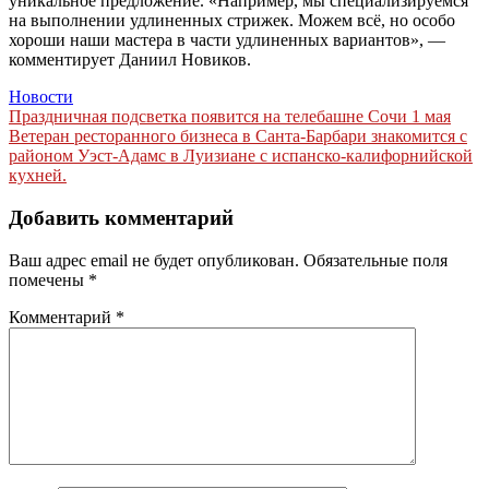
уникальное предложение. «Например, мы специализируемся
на выполнении удлиненных стрижек. Можем всё, но особо
хороши наши мастера в части удлиненных вариантов», —
комментирует Даниил Новиков.
Новости
Навигация
Праздничная подсветка появится на телебашне Сочи 1 мая
Ветеран ресторанного бизнеса в Санта-Барбари знакомится с
по
районом Уэст-Адамс в Луизиане с испанско-калифорнийской
записям
кухней.
Добавить комментарий
Ваш адрес email не будет опубликован.
Обязательные поля
помечены
*
Комментарий
*