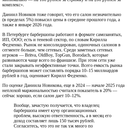
комплекс».
Даниил Новиков тоже говорит, что его салон незначительно
(в пределах 5%) повысил цены в середине прошлого года, а
также в январе 2026 года.
В Петербурге барбершопы работают в формате самозанятых,
ИП, ООО; есть и теневой сектор, по словам Кирилла
Федченко. Рынок не консолидирован, одиночных салонов в
сегменте больше, чем сетевых. Среди заметных сетевых
игроков — Britva, OldBoy, TopGun, Borodach, которые
развиваются чаще всего по франшизе. При этом сети уже
стали закрывать неэффективные точки. Всего емкость рынка
барбершопов может составлять порядка 10–15 миллиардов
рублей в год, оценивает Кирилл Федченко.
По оценке Даниила Новикова, еще в 2024 — начале 2025 года
неплохой маржинальностью считался показатель в 20% —
сейчас хорошо, если салон дает 10–12%.
Вообще, зачастую получается, что владелец
барбершопа имеет кучу организационных
проблем, высокую ответственность, а в месяц его
доход составляет лишь 150 тысяч рублей.
Согласитесь, что это не так уж много по