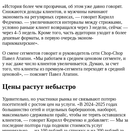
«
История более чем прозрачная, об этом уже давно говорят.
Снижаются доходы клиентов, и мужчины начинают
экономить на регулярных сервисах, — говорит Кирилл
Федченко. — увеличиваются интервалы между стрижками,
условно раньше клиент возвращался через 3 недели, сейчас —
через 4–5 недель. Кроме того, часть аудитории уходит в более
дешевые форматы, в первую очередь эконом-
парикмахерские».
О смене сегментов говорит и руководитель сети Chop-Chop
Павел Атапин. «Мы работаем в среднем ценовом сегменте, и
у нас даже число клиентов увеличивается. Думаю, за счет
того, что клиенты из премиум-сегмента переходят в средний
ценовой», — поясняет Павел Атапин.
Цены растут небыстро
Удивительно, но участники рынка не связывают потерю
посетителей с ростом цен на услуги. «В 2024–2025 годах
большинство сетей и отдельных барбершопов, наоборот,
максимально сдерживали прайс, чтобы не терять оставшихся
клиентов, — говорит Кирилл Федченко и добавляет: — Мы за
последние полтора года подняли стоимость услуг
минимально — на 100 рублей за стрижку и на 200 рублей за