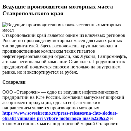
Ведущие производители моторных масел
Ставропольского края
Ставропольский край является одним из ключевых регионов
России по производству моторных масел для самых разных
типов двигателей. Здесь расположены крупные заводы и
производственные комплексы таких гигантов
нефтеперерабатывающей отрасли, как Лукойл, Газпромнефть,
а также региональной компании Ставролен. Продукция этих
предприятий пользуется спросом не только на внутреннем
рынке, но и экспортируется за рубеж.
Ставролен
ООО «Ставролен» — одно из ведущих нефтехимических
предприятий на Юге России. Компания выпускает широкий
ассортимент продукции, однако ее флагманским
направлением является производство моторных
https://www.sovsekretno.ru/press-releases/na-chto-sleduet-
obratit-vnimanie-pri-vybore-motornogo-masla220622/
и
трансмиссионных масел под торговой маркой Ставролит.