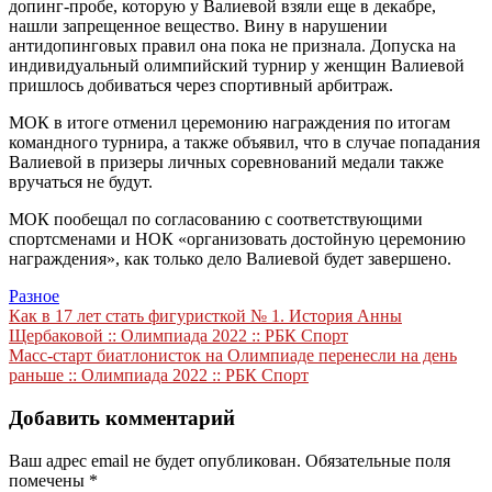
допинг-пробе, которую у Валиевой взяли еще в декабре,
нашли запрещенное вещество. Вину в нарушении
антидопинговых правил она пока не признала. Допуска на
индивидуальный олимпийский турнир у женщин Валиевой
пришлось добиваться через спортивный арбитраж.
МОК в итоге отменил церемонию награждения по итогам
командного турнира, а также объявил, что в случае попадания
Валиевой в призеры личных соревнований медали также
вручаться не будут.
МОК пообещал по согласованию с соответствующими
спортсменами и НОК «организовать достойную церемонию
награждения», как только дело Валиевой будет завершено.
Разное
Навигация
Как в 17 лет стать фигуристкой № 1. История Анны
Щербаковой :: Олимпиада 2022 :: РБК Спорт
по
Масс-старт биатлонисток на Олимпиаде перенесли на день
записям
раньше :: Олимпиада 2022 :: РБК Спорт
Добавить комментарий
Ваш адрес email не будет опубликован.
Обязательные поля
помечены
*