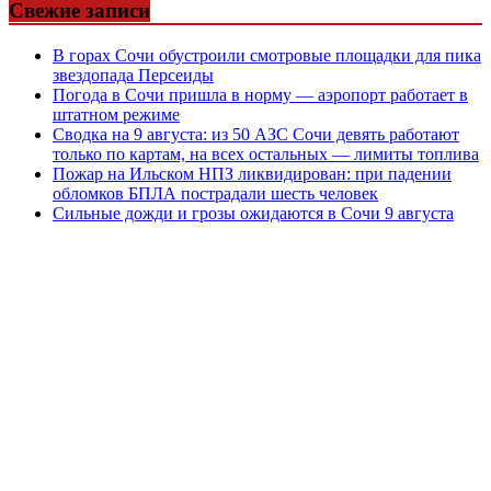
Свежие записи
В горах Сочи обустроили смотровые площадки для пика
звездопада Персеиды
Погода в Сочи пришла в норму — аэропорт работает в
штатном режиме
Сводка на 9 августа: из 50 АЗС Сочи девять работают
только по картам, на всех остальных — лимиты топлива
Пожар на Ильском НПЗ ликвидирован: при падении
обломков БПЛА пострадали шесть человек
Сильные дожди и грозы ожидаются в Сочи 9 августа