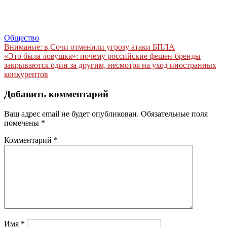
Общество
Навигация
Внимание: в Сочи отменили угрозу атаки БПЛА
«Это была ловушка»: почему российские фешен-бренды
по
закрываются один за другим, несмотря на уход иностранных
записям
конкурентов
Добавить комментарий
Ваш адрес email не будет опубликован.
Обязательные поля
помечены
*
Комментарий
*
Имя
*