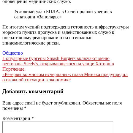
оповещения медицинских служб.
Условный удар БПЛА: в Сочи прошли учения в
санатории «Заполярье»
По итогам учений подтверждена готовность инфраструктуры
морского пункта пропуска и задействованных служб к
оперативному реагированию на возможные
эпидемиологические риски.
Общество
Навигация
Популярные бургеры Smash Burgers включают меню
ресторана Steely's, открывающегося на улице Хоторн в
по
Портленде.
записям
«Резервы во многом исчерпаны»: глава Минэка предупредил
о сложной ситуации в экономике
Добавить комментарий
Ваш адрес email не будет опубликован.
Обязательные поля
помечены
*
Комментарий
*