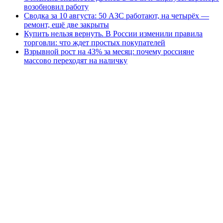
возобновил работу
Сводка за 10 августа: 50 АЗС работают, на четырёх —
ремонт, ещё две закрыты
Купить нельзя вернуть. В России изменили правила
торговли: что ждет простых покупателей
Взрывной рост на 43% за месяц: почему россияне
массово переходят на наличку