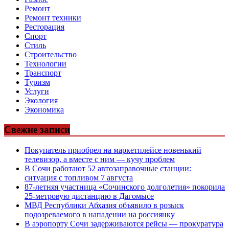
Ремонт
Ремонт техники
Ресторация
Спорт
Стиль
Строительство
Технологии
Транспорт
Туризм
Услуги
Экология
Экономика
Свежие записи
Покупатель приобрел на маркетплейсе новенький
телевизор, а вместе с ним — кучу проблем
В Сочи работают 52 автозаправочные станции:
ситуация с топливом 7 августа
87-летняя участница «Сочинского долголетия» покорила
25-метровую дистанцию в Дагомысе
МВД Республики Абхазия объявило в розыск
подозреваемого в нападении на россиянку
В аэропорту Сочи задерживаются рейсы — прокуратура