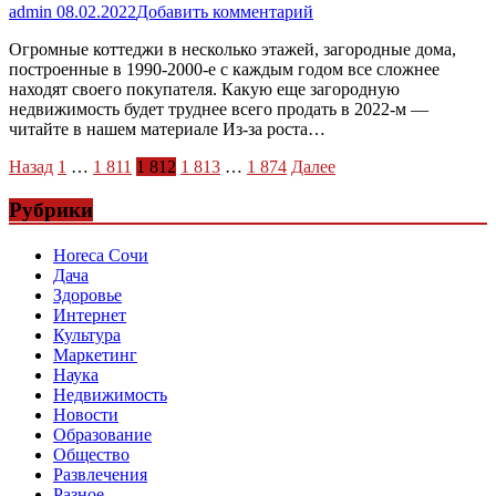
admin
08.02.2022
Добавить комментарий
Огромные коттеджи в несколько этажей, загородные дома,
построенные в 1990-2000-е с каждым годом все сложнее
находят своего покупателя. Какую еще загородную
недвижимость будет труднее всего продать в 2022-м —
читайте в нашем материале Из-за роста…
Пагинация
Назад
1
…
1 811
1 812
1 813
…
1 874
Далее
записей
Рубрики
Horeca Сочи
Дача
Здоровье
Интернет
Культура
Маркетинг
Наука
Недвижимость
Новости
Образование
Общество
Развлечения
Разное