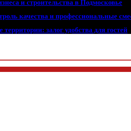
изнеса и строительства в Подмосковье
троль качества и профессиональные сме
 территории: залог удобства для гостей