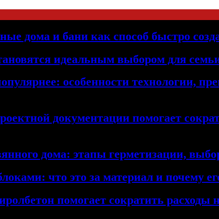
ьные дома и бани как способ быстро созд
становятся идеальным выбором для семьи
популярнее: особенности технологии, п
проектной документации помогает сократ
янного дома: этапы герметизации, выбор
локами: что это за материал и почему 
иролбетон помогает сократить расходы н