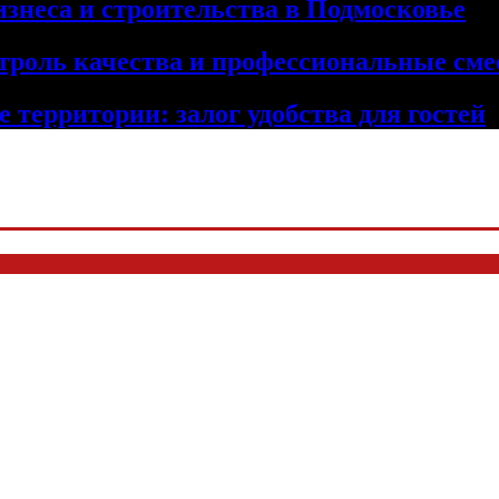
изнеса и строительства в Подмосковье
троль качества и профессиональные сме
 территории: залог удобства для гостей