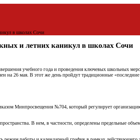
никул в школах Сочи
скных и летних каникул в школах Сочи
вершения учебного года и проведения ключевых школьных меропр
лен на 26 мая. В этот же день пройдут традиционные «последни
казом Минпросвещения №704, который регулирует организацию у
пространства. В нем, в частности, определены предельные объе
ь режим работы и календарный график в рамках действующего з