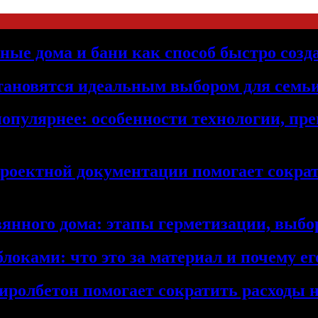
ьные дома и бани как способ быстро созд
становятся идеальным выбором для семьи
популярнее: особенности технологии, п
проектной документации помогает сократ
янного дома: этапы герметизации, выбор
локами: что это за материал и почему 
иролбетон помогает сократить расходы н