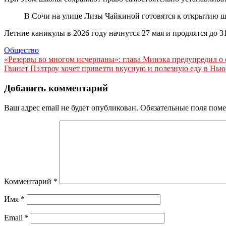
В Сочи на улице Лизы Чайкиной готовятся к открытию шк
Летние каникулы в 2026 году начнутся 27 мая и продлятся до 31
Общество
Навигация
«Резервы во многом исчерпаны»: глава Минэка предупредил о
Гвинет Пэлтроу хочет привезти вкусную и полезную еду в Нью
по
записям
Добавить комментарий
Ваш адрес email не будет опубликован.
Обязательные поля пом
Комментарий
*
Имя
*
Email
*