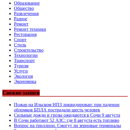
Образование
Общество
Развлечения
Разное
Ремонт
Ремонт техники
Ресторация
Спорт
Стиль
Строительство
Технологии
Транспорт
Туризм
Услуги
Экология
Экономика
Свежие записи
Пожар на Ильском НПЗ ликвидирован: при падении
обломков БПЛА пострадали шесть человек
Сильные дожди и грозы ожидаются в Сочи 9 августа
В Сочи работают 52 АЗС: где 8 августа есть топливо
Вопрос на триллион. Смогут ли зерновые терминалы