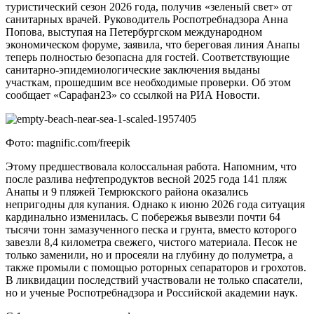
туристический сезон 2026 года, получив «зеленый свет» от
санитарных врачей. Руководитель Роспотребнадзора Анна
Попова, выступая на Петербургском международном
экономическом форуме, заявила, что береговая линия Анапы
теперь полностью безопасна для гостей. Соответствующие
санитарно-эпидемиологические заключения выданы
участкам, прошедшим все необходимые проверки. Об этом
сообщает «Сарафан23» со ссылкой на РИА Новости.
Фото: magnific.com/freepik
Этому предшествовала колоссальная работа. Напомним, что
после разлива нефтепродуктов весной 2025 года 141 пляж
Анапы и 9 пляжей Темрюкского района оказались
непригодны для купания. Однако к июню 2026 года ситуация
кардинально изменилась. С побережья вывезли почти 64
тысячи тонн замазученного песка и грунта, вместо которого
завезли 8,4 километра свежего, чистого материала. Песок не
только заменили, но и просеяли на глубину до полуметра, а
также промыли с помощью роторных сепараторов и грохотов.
В ликвидации последствий участвовали не только спасатели,
но и ученые Роспотребнадзора и Российской академии наук.