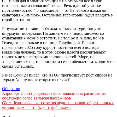
С 1 июня для плавания официально открыли все пляжи,
исключенные из «опасной зоны». Речь идет об участке
протяженностью 4,5 километра — от Лечебного пляжа до
санатория «Бимлюк». Остальные территории будут вводить в
строй поэтапно.
Результат не заставил себя ждать. Тысячи туристов уже
штурмуют побережье. По данным на 7 июня, множество
отдыхающих можно встретить не только в Анапе, но и в
Геленджике, а также в станице Голубицкой. Если в
провальном 2025 году курорт посетили всего полтора
миллиона человек, то в этом сезоне власти рассчитывают
принять не менее трех миллионов гостей. Море, по
заверениям экспертов, чистое, и сезон обещает стать одним из
самых успешных.
Ранее Сочи 24 писал, что АТОР прогнозирует рост спроса на
туры в Анапу после открытия пляжей.
Общество
Навигация
Аэропорт Сочи продолжает восстанавливать расписание:
обслужено более 11 тысяч пассажиров
по
Gloria Jeans избавляется от последних активов, обратившись к
записям
чиновникам — что будет с фабриками