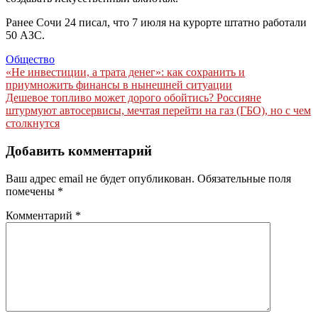
Ранее Сочи 24 писал, что 7 июля на курорте штатно работали
50 АЗС.
Общество
Навигация
«Не инвестиции, а трата денег»: как сохранить и
приумножить финансы в нынешней ситуации
по
Дешевое топливо может дорого обойтись? Россияне
записям
штурмуют автосервисы, мечтая перейти на газ (ГБО), но с чем
столкнутся
Добавить комментарий
Ваш адрес email не будет опубликован.
Обязательные поля
помечены
*
Комментарий
*