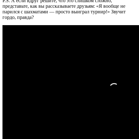
P.S. А если вдруг решите, что это слишком сложно,
представьте, как вы рассказываете друзьям: «Я вообще не
парился с шахматами — просто выиграл турнир!» Звучит
гордо, правда?