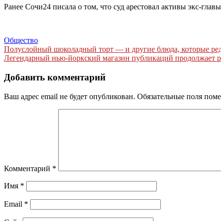
Ранее Сочи24 писала о том, что суд арестовал активы экс-гла
Общество
Навигация
Полуслойный шоколадный торт — и другие блюда, которые реда
Легендарный нью-йоркский магазин публикаций продолжает р
по
записям
Добавить комментарий
Ваш адрес email не будет опубликован.
Обязательные поля пом
Комментарий
*
Имя
*
Email
*