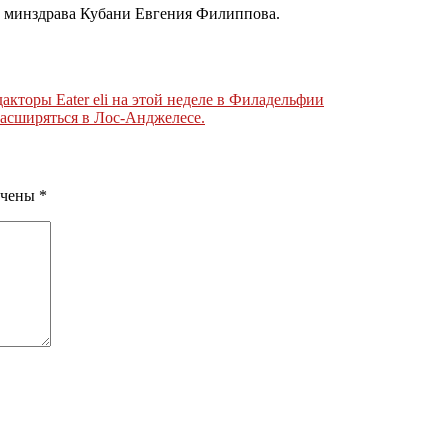
вы минздрава Кубани Евгения Филиппова.
кторы Eater eli на этой неделе в Филадельфии
асширяться в Лос-Анджелесе.
ечены
*