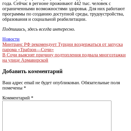
года. Сейчас в регионе проживают 442 тыс. человек с
ограниченными возможностями здоровья. Для них работают
программы по созданию доступной среды, трудоустройства,
образования и социальной реабилитации.
Подпишись, здесь всегда интересно.
Новости
Навигация
Минтранс РФ рекомендует Турции воздержаться от запуска
парома «Трабзон—Сочи»
по
В Сочи выяснят причину подтопления подвала многоэтажки
записям
на улице Армавирской
Добавить комментарий
Ваш адрес email не будет опубликован.
Обязательные поля
помечены
*
Комментарий
*