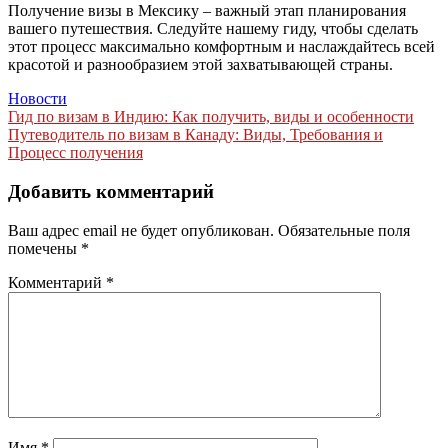
Получение визы в Мексику – важный этап планирования
вашего путешествия. Следуйте нашему гиду, чтобы сделать
этот процесс максимально комфортным и наслаждайтесь всей
красотой и разнообразием этой захватывающей страны.
Новости
Навигация
Гид по визам в Индию: Как получить, виды и особенности
Путеводитель по визам в Канаду: Виды, Требования и
по
Процесс получения
записям
Добавить комментарий
Ваш адрес email не будет опубликован.
Обязательные поля
помечены
*
Комментарий
*
Имя
*