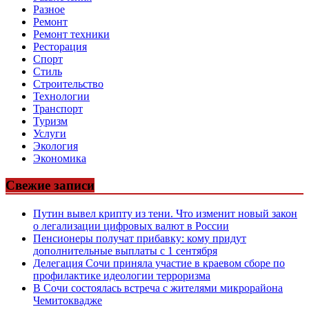
Разное
Ремонт
Ремонт техники
Ресторация
Спорт
Стиль
Строительство
Технологии
Транспорт
Туризм
Услуги
Экология
Экономика
Свежие записи
Путин вывел крипту из тени. Что изменит новый закон
о легализации цифровых валют в России
Пенсионеры получат прибавку: кому придут
дополнительные выплаты с 1 сентября
Делегация Сочи приняла участие в краевом сборе по
профилактике идеологии терроризма
В Сочи состоялась встреча с жителями микрорайона
Чемитоквадже