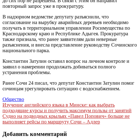
до сих пор не разрешена. В связи с этим он направил
повторный запрос уже в прокуратуру.
В надзорном ведомстве депутату разъяснили, что
согласование на вырубку аварийных деревьев необходимо
получать в территориальном управлении Росимущества по
Краснодарскому краю и Республике Адыгея. Прокуратура
также признала, что ранее заявителям дали неверные
разъяснения, и внесла представление руководству Сочинского
национального парка.
Константин Затулин оставил вопрос на личном контроле и
заявил о намерении продолжать добиваться полного
устранения проблемы.
Ранее Сочи 24 писал, что депутат Константин Затулин помог
сочинцам урегулировать ситуацию с водоснабжением.
Общество
Навигация
Изучение английского языка в Минске: как выбрать
подходящие курсы и получить максимум пользы от занятий
по
Судно на подводных крыльях «Павел Попович» больше не
записям
выполняет рейсы по маршруту Сочи – Адлер
Добавить комментарий