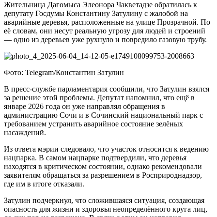
Жительница Дагомыса Элеонора Чакветадзе обратилась к
депутату Госдумы Константину Затулину с жалобой на
аварийные деревья, расположенные на улице Прозрачной. По
её словам, они несут реальную угрозу для людей и строений
— одно из деревьев уже рухнуло и повредило газовую трубу.
Фото: Telegram/Константин Затулин
В пресс-службе парламентария сообщили, что Затулин взялся
за решение этой проблемы. Депутат напомнил, что ещё в
январе 2026 года он уже направлял обращения в
администрацию Сочи и в Сочинский национальный парк с
требованием устранить аварийное состояние зелёных
насаждений.
Из ответа мэрии следовало, что участок относится к ведению
нацпарка. В самом нацпарке подтвердили, что деревья
находятся в критическом состоянии, однако рекомендовали
заявителям обращаться за разрешением в Росприроднадзор,
где им в итоге отказали.
Затулин подчеркнул, что сложившаяся ситуация, создающая
опасность для жизни и здоровья неопределённого круга лиц,