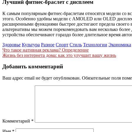
Лучший фитнес-браслет с дисплеем
К самым популярным фитнес-браслетам относятся модели со вс
этого. Особенно удобны модели с AMOLED или OLED дисплеем. 
расширенными функциями быстрее достигают предела своего вр
альтернативы мы можем порекомендовать вам несколько более
устройства обеспечивают гораздо более длительное время авт
Здоровье
Культура
Разное
Спорт
Стиль
Технологии
Экономика
Навигация
Что такое нативная реклама? Определение
Жизнь без интернета дома: как это улучшит вашу жизнь
по
записям
Добавить комментарий
Ваш адрес email не будет опубликован.
Обязательные поля пом
Комментарий
*
Имя
*