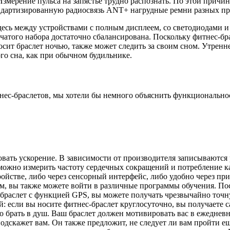
Измерение пульса на запястье трудно распознать. По этой прич
ндартизированную радиосвязь ANT+ нагрудные ремни разных про
есь между устройствами с полным дисплеем, со светодиодами и
чатого набора достаточно сбалансирована. Поскольку фитнес-бра
носит браслет ночью, также может следить за своим сном. Утрен
ого сна, как при обычном будильнике.
ес-браслетов, мы хотели бы
немного
объяснить функциональнос
вать ускорение. В зависимости от производителя записываются 
 можно измерить частоту сердечных сокращений и потребление ка
ойстве, либо через сенсорный интерфейс, либо удобно через пр
зом, вы также можете войти в различные программы обучения. П
ес-браслет с функцией GPS, вы можете получать чрезвычайно
точ
: если вы носите фитнес-браслет круглосуточно, вы получаете 
 брать в душ. Ваш браслет должен мотивировать вас в ежедневн
подскажет вам. Он также предложит, не следует ли вам пройти е