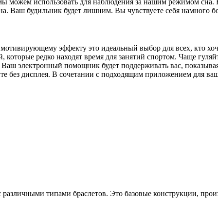
 мы можем использовать для наблюдения за нашим режимом сна. 
на. Ваш будильник будет лишним. Вы чувствуете себя намного б
 мотивирующему эффекту это идеальный выбор для всех, кто хо
 которые редко находят время для занятий спортом. Чаще гуляйт
 Ваш электронный помощник будет поддерживать вас, показывая 
нте без дисплея. В сочетании с подходящим приложением для ва
 с различными типами браслетов. Это базовые конструкции, про