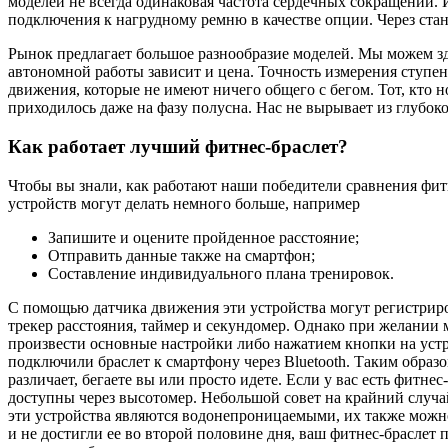
моделей не всегда одинаковая частота сердечных сокращений. 
подключения к нагрудному ремню в качестве опции. Через ста
Рынок предлагает большое разнообразие моделей. Мы можем зд
автономной работы зависит и цена. Точность измерения ступен
движения, которые не имеют ничего общего с бегом. Тот, кто 
приходилось даже на фазу полусна. Нас не вырывает из глубок
Как работает лучший фитнес-браслет?
Чтобы вы знали, как
работают
наши
победители
сравнения
фитн
устройств могут делать немного
больше
,
например
Запишите
и
оцените пройденное расстояние;
Отправить данные также на смартфон;
Составление индивидуального плана тренировок.
С помощью датчика движения эти устройства могут регистриро
трекер расстояния, таймер и секундомер. Однако при желании
произвести основные настройки либо нажатием кнопки на устр
подключили браслет к смартфону через Bluetooth. Таким обра
различает, бегаете вы или просто идете. Если у вас есть фитн
доступны через высотомер. Небольшой совет на крайний случай
эти
устройства
являются водонепроницаемыми,
их
также
можно
и не достигли ее во второй половине дня, ваш фитнес-браслет 