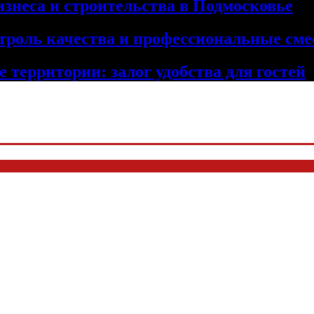
изнеса и строительства в Подмосковье
троль качества и профессиональные сме
 территории: залог удобства для гостей