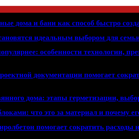
ьные дома и бани как способ быстро созд
становятся идеальным выбором для семьи
популярнее: особенности технологии, п
проектной документации помогает сократ
янного дома: этапы герметизации, выбор
локами: что это за материал и почему 
иролбетон помогает сократить расходы н