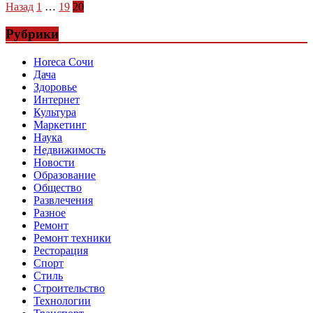
Пагинация
Назад
1
…
19
20
записей
Рубрики
Horeca Сочи
Дача
Здоровье
Интернет
Культура
Маркетинг
Наука
Недвижимость
Новости
Образование
Общество
Развлечения
Разное
Ремонт
Ремонт техники
Ресторация
Спорт
Стиль
Строительство
Технологии