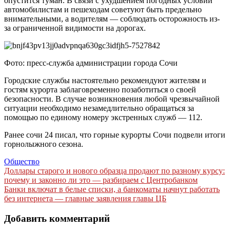
опустится туман. В связи с ухудшением погодных условий
автомобилистам и пешеходам советуют быть предельно
внимательными, а водителям — соблюдать осторожность из-
за ограниченной видимости на дорогах.
Фото: пресс-служба администрации города Сочи
Городские службы настоятельно рекомендуют жителям и
гостям курорта заблаговременно позаботиться о своей
безопасности. В случае возникновения любой чрезвычайной
ситуации необходимо незамедлительно обращаться за
помощью по единому номеру экстренных служб — 112.
Ранее сочи 24 писал, что горные курорты Сочи подвели итоги
горнолыжного сезона.
Общество
Навигация
Доллары старого и нового образца продают по разному курсу:
почему и законно ли это — разбираем с Центробанком
по
Банки включат в белые списки, а банкоматы начнут работать
записям
без интернета — главные заявления главы ЦБ
Добавить комментарий