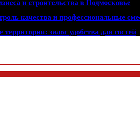
изнеса и строительства в Подмосковье
троль качества и профессиональные сме
 территории: залог удобства для гостей