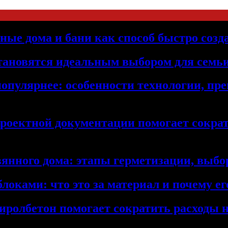
ьные дома и бани как способ быстро созд
становятся идеальным выбором для семьи
популярнее: особенности технологии, п
проектной документации помогает сократ
янного дома: этапы герметизации, выбор
локами: что это за материал и почему 
иролбетон помогает сократить расходы н