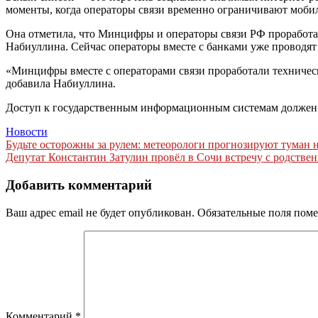
моменты, когда операторы связи временно ограничивают моби
Она отметила, что Минцифры и операторы связи РФ проработал
Набиуллина. Сейчас операторы вместе с банками уже проводя
«Минцифры вместе с операторами связи проработали техничес
добавила Набиуллина.
Доступ к государственным информационным системам должен бы
Новости
Навигация
Будьте осторожны за рулем: метеорологи прогнозируют туман 
Депутат Константин Затулин провёл в Сочи встречу с родств
по
записям
Добавить комментарий
Ваш адрес email не будет опубликован.
Обязательные поля пом
Комментарий
*