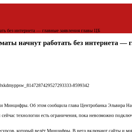
ать без интернета — главные заявления главы ЦБ
оматы начнут работать без интернета —
ки Минцифры. Об этом сообщила глава Центробанка Эльвира Наб
йчас технологии есть ограничения, пока невозможно подключить
есурсов, который ведёт Минцифры. В него включают сайты и мо