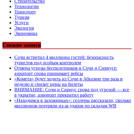
Строительство
Технологии
Транспорт
Туризм
Услуги
Экология
Экономика
Свежие записи
Сочи встретил 4 миллиона гостей: безопасность
туристов под особым контролем
Отмена угрозы беспилотников в Сочи и Сириусе:
аэропорт снова принимает рейсы
«Комета» будет ходить из Сочи в Абхазию три раза в
неделю и снизит цены на билеты
ВНИМАНИЕ: Сочи и Сириус снова под угрозой — все
в укрытие, аэропорт прекратил работу
«Находимся в заложниках»: селлеры рассказали, сколько
миллионов потеряли из-за ударов по складам WB