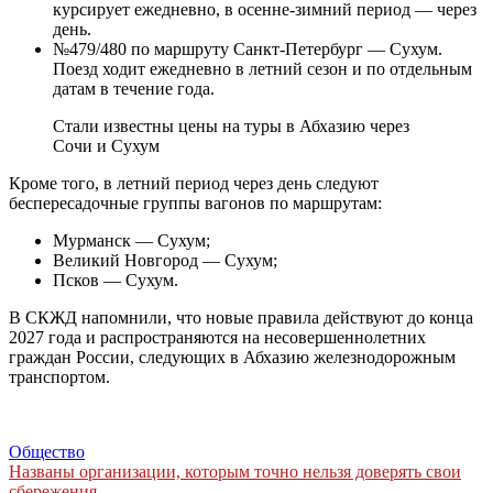
курсирует ежедневно, в осенне-зимний период — через
день.
№479/480 по маршруту Санкт-Петербург — Сухум.
Поезд ходит ежедневно в летний сезон и по отдельным
датам в течение года.
Стали известны цены на туры в Абхазию через
Сочи и Сухум
Кроме того, в летний период через день следуют
беспересадочные группы вагонов по маршрутам:
Мурманск — Сухум;
Великий Новгород — Сухум;
Псков — Сухум.
В СКЖД напомнили, что новые правила действуют до конца
2027 года и распространяются на несовершеннолетних
граждан России, следующих в Абхазию железнодорожным
транспортом.
Общество
Навигация
Названы организации, которым точно нельзя доверять свои
сбережения