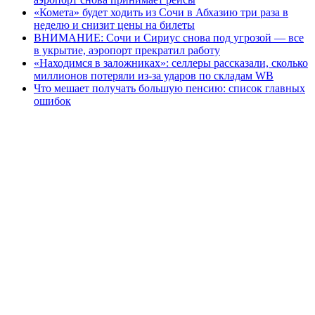
«Комета» будет ходить из Сочи в Абхазию три раза в
неделю и снизит цены на билеты
ВНИМАНИЕ: Сочи и Сириус снова под угрозой — все
в укрытие, аэропорт прекратил работу
«Находимся в заложниках»: селлеры рассказали, сколько
миллионов потеряли из-за ударов по складам WB
Что мешает получать большую пенсию: список главных
ошибок