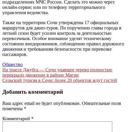
подразделениях МЧС России. Сделать это можно через
онлайн-сервис или по телефону территориального
управления ведомства.
Также на территории Сочи утверждены 17 официальных
маршрутов для джип-туров. По поручению главы города в
летний сезон будет усилен контроль за деятельностью
перевозчиков. Особое внимание уделят техническому
состоянию внедорожников, соблюдению правил дорожного
движения и требованиям безопасности при перевозке
пассажиров.
Общество
Навигация
На трассе Джубга — Сочи упавшее дерево полностью
перекрыло движение в районе Магри
по
Сельский туризм в Сочи: более 20 объектов ждут гостей
записям
Добавить комментарий
Ваш адрес email не будет опубликован.
Обязательные поля
помечены
*
Комментарий
*