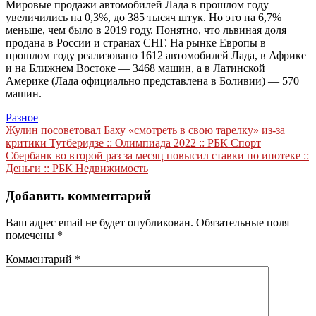
Мировые продажи автомобилей Лада в прошлом году
увеличились на 0,3%, до 385 тысяч штук. Но это на 6,7%
меньше, чем было в 2019 году. Понятно, что львиная доля
продана в России и странах СНГ. На рынке Европы в
прошлом году реализовано 1612 автомобилей Лада, в Африке
и на Ближнем Востоке — 3468 машин, а в Латинской
Америке (Лада официально представлена в Боливии) — 570
машин.
Разное
Навигация
Жулин посоветовал Баху «смотреть в свою тарелку» из-за
критики Тутберидзе :: Олимпиада 2022 :: РБК Спорт
по
Сбербанк во второй раз за месяц повысил ставки по ипотеке ::
записям
Деньги :: РБК Недвижимость
Добавить комментарий
Ваш адрес email не будет опубликован.
Обязательные поля
помечены
*
Комментарий
*