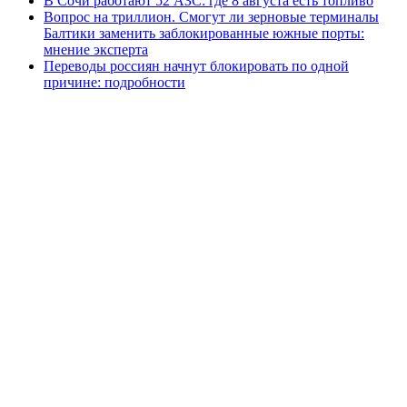
В Сочи работают 52 АЗС: где 8 августа есть топливо
Вопрос на триллион. Смогут ли зерновые терминалы
Балтики заменить заблокированные южные порты:
мнение эксперта
Переводы россиян начнут блокировать по одной
причине: подробности