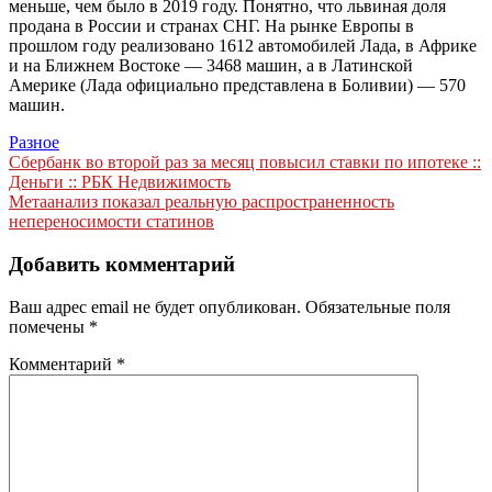
меньше, чем было в 2019 году. Понятно, что львиная доля
продана в России и странах СНГ. На рынке Европы в
прошлом году реализовано 1612 автомобилей Лада, в Африке
и на Ближнем Востоке — 3468 машин, а в Латинской
Америке (Лада официально представлена в Боливии) — 570
машин.
Разное
Навигация
Сбербанк во второй раз за месяц повысил ставки по ипотеке ::
Деньги :: РБК Недвижимость
по
Метаанализ показал реальную распространенность
записям
непереносимости статинов
Добавить комментарий
Ваш адрес email не будет опубликован.
Обязательные поля
помечены
*
Комментарий
*