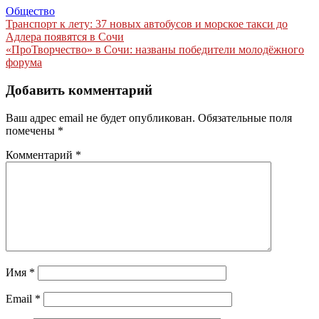
Общество
Навигация
Транспорт к лету: 37 новых автобусов и морское такси до
Адлера появятся в Сочи
по
«ПроТворчество» в Сочи: названы победители молодёжного
записям
форума
Добавить комментарий
Ваш адрес email не будет опубликован.
Обязательные поля
помечены
*
Комментарий
*
Имя
*
Email
*