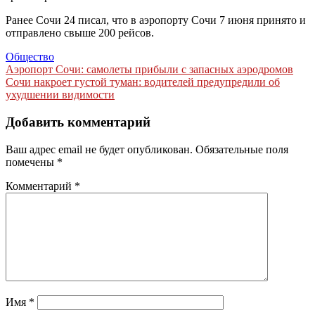
Ранее Сочи 24 писал, что в аэропорту Сочи 7 июня принято и
отправлено свыше 200 рейсов.
Общество
Навигация
Аэропорт Сочи: самолеты прибыли с запасных аэродромов
Сочи накроет густой туман: водителей предупредили об
по
ухудшении видимости
записям
Добавить комментарий
Ваш адрес email не будет опубликован.
Обязательные поля
помечены
*
Комментарий
*
Имя
*