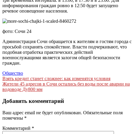
три временных интервала: в 13:00, в 17:30 и в 23:00. Для
информирования граждан ровно в 12:50 будет запущено
речевое оповещение населения.
фото: Сочи 24
Администрация Сочи обращается к жителям и гостям города с
просьбой сохранять спокойствие. Власти подчеркивают, что
подобная отработка практических действий
военнослужащими является залогом общей безопасности
граждан.
Общество
Навигация
Взять кредит станет сложнее: как изменятся условия
Жители 45 адресов в Сочи остались без воды после аварии на
по
водоводе Ду800 мм
записям
Добавить комментарий
Ваш адрес email не будет опубликован.
Обязательные поля
помечены
*
Комментарий
*