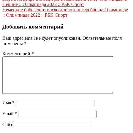
Навигация
Пекине :: Олимпиада 2022 :: РБК Спорт
по
Немецкие бобслеистки взяли золото и серебро на Олимпиаде
записям
:: Олимпиада 2022 :: РБК Спорт
Добавить комментарий
Ваш адрес email не будет опубликован.
Обязательные поля
помечены
*
Комментарий
*
Имя
*
Email
*
Сайт