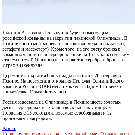
Лыжник Александр Большунов будет знаменосцем
российской команды на закрытии пекинской Олимпиады. В
Пекине спортсмен завоевал три золотые медали (скиатлон,
эстафета и масс-старт). Кроме того, на его счету бронза в
командном спринте и серебро в гонке на 15 км классическим
стилем на этой Олимпиаде, а также три серебра и бронза на
Играх в Пхёнчхане.
Церемония закрытия Олимпиады состоится 20 февраля в
Пекине. На церемонии открытия Игр флаг Олимпийского
комитета России (ОКР) несли хоккеист Вадим Шипачев и
конькобежка Ольга Фаткулина.
Россия завоевала на Олимпиаде в Пекине шесть золотых,
десять серебряных и 13 бронзовых наград. Лидирует
Норвегия с 15 золотыми, восемью серебряными и 12
бронзовыми наградами.
Разное
Норвегия досрочно выиграла медальный зачет Олимпиады в