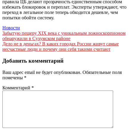
правила ЦБ делают прозрачность единственным способом
избежать блокировок и переплат. Эксперты утверждают, что
переход в легальное поле теперь обходится дешевле, чем
попытки обойти систему.
Новости
Навигация
Забытую пещеру XIX века с уникальным ложноскорпионом
обнаружили в Сухумском районе
по
Дело не в деньгах? В каких городах России живут самые
записям
несчастные люди и почему они себя такими считают
Добавить комментарий
Ваш адрес email не будет опубликован.
Обязательные поля
помечены
*
Комментарий
*