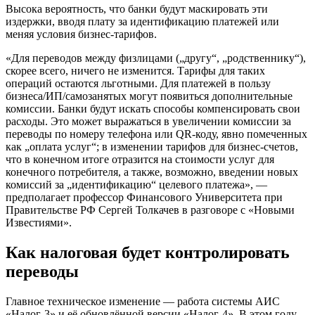
Высока вероятность, что банки будут маскировать эти
издержки, вводя плату за идентификацию платежей или
меняя условия бизнес-тарифов.
«Для переводов между физлицами („другу“, „родственнику“),
скорее всего, ничего не изменится. Тарифы для таких
операций остаются льготными. Для платежей в пользу
бизнеса/ИП/самозанятых могут появиться дополнительные
комиссии. Банки будут искать способы компенсировать свои
расходы. Это может выражаться в увеличении комиссии за
переводы по номеру телефона или QR-коду, явно помеченных
как „оплата услуг“; в изменении тарифов для бизнес-счетов,
что в конечном итоге отразится на стоимости услуг для
конечного потребителя, а также, возможно, введении новых
комиссий за „идентификацию“ целевого платежа», —
предполагает профессор Финансового Университета при
Правительстве РФ Сергей Толкачев в разговоре с «Новыми
Известиями».
Как налоговая будет контролировать
переводы
Главное техническое изменение — работа системы АИС
«Налог-3» и её обновлённой версии «Налог-4». В этом году