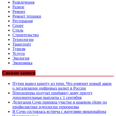
Развлечения
Разное
Ремонт
Ремонт техники
Ресторация
Спорт
Стиль
Строительство
Технологии
Транспорт
Туризм
Услуги
Экология
Экономика
Свежие записи
Путин вывел крипту из тени. Что изменит новый закон
о легализации цифровых валют в России
Пенсионеры получат прибавку: кому придут
дополнительные выплаты с 1 сентября
Делегация Сочи приняла участие в краевом сборе по
профилактике идеологии терроризма
В Сочи состоялась встреча с жителями микрорайона