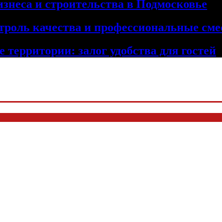
изнеса и строительства в Подмосковье
троль качества и профессиональные сме
 территории: залог удобства для гостей