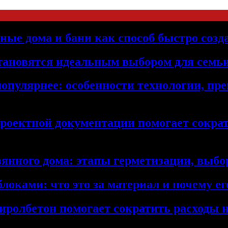
ьные дома и бани как способ быстро созд
становятся идеальным выбором для семьи
популярнее: особенности технологии, п
проектной документации помогает сократ
янного дома: этапы герметизации, выбор
локами: что это за материал и почему 
иролбетон помогает сократить расходы н