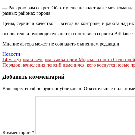
— Раскрою вам секрет. Об этом еще не знает даже моя команда
разных районах города.
Цены, сервис и качество — всегда на контроле, и работа над 
основатель и руководитель центра ногтевого сервиса Brilliance
Мнение автора может не совпадать с мнением редакции
Новости
Навигация
14 мая утром и вечером в акватории Морского порта Сочи про
Порядок начисления пенсий изменился: кого коснутся новые п
по
записям
Добавить комментарий
Ваш адрес email не будет опубликован.
Обязательные поля пом
Комментарий
*