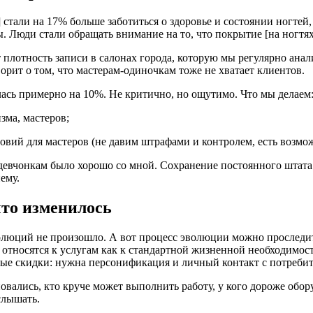
 стали на 17% больше заботиться о здоровье и состоянии ногтей,
. Люди стали обращать внимание на то, что покрытие [на ногтях
 плотность записи в салонах города, которую мы регулярно анал
ворит о том, что мастерам-одиночкам тоже не хватает клиентов.
ась примерно на 10%. Не критично, но ощутимо. Что мы делаем
зма, мастеров;
вий для мастеров (не давим штрафами и контролем, есть возмо
девчонкам было хорошо со мной. Сохранение постоянного штата 
ему.
что изменилось
олюций не произошло. А вот процесс эволюции можно проследит
 относятся к услугам как к стандартной жизненной необходимос
ые скидки: нужна персонификация и личный контакт с потребит
овались, кто круче может выполнить работу, у кого дороже обору
слышать.