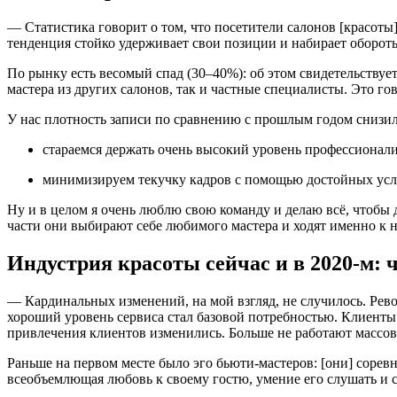
— Статистика говорит о том, что посетители салонов [красоты]
тенденция стойко удерживает свои позиции и набирает обороты
По рынку есть весомый спад (30–40%): об этом свидетельствует
мастера из других салонов, так и частные специалисты. Это го
У нас плотность записи по сравнению с прошлым годом снизил
стараемся держать очень высокий уровень профессионали
минимизируем текучку кадров с помощью достойных усло
Ну и в целом я очень люблю свою команду и делаю всё, чтобы 
части они выбирают себе любимого мастера и ходят именно к н
Индустрия красоты сейчас и в 2020-м: 
— Кардинальных изменений, на мой взгляд, не случилось. Рев
хороший уровень сервиса стал базовой потребностью. Клиенты
привлечения клиентов изменились. Больше не работают массов
Раньше на первом месте было эго бьюти-мастеров: [они] соревн
всеобъемлющая любовь к своему гостю, умение его слушать и 