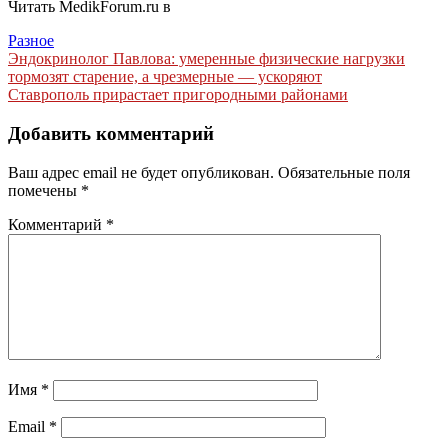
Читать MedikForum.ru в
Разное
Навигация
Эндокринолог Павлова: умеренные физические нагрузки
тормозят старение, а чрезмерные — ускоряют
по
Ставрополь прирастает пригородными районами
записям
Добавить комментарий
Ваш адрес email не будет опубликован.
Обязательные поля
помечены
*
Комментарий
*
Имя
*
Email
*