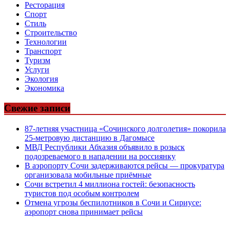
Ресторация
Спорт
Стиль
Строительство
Технологии
Транспорт
Туризм
Услуги
Экология
Экономика
Свежие записи
87-летняя участница «Сочинского долголетия» покорила
25-метровую дистанцию в Дагомысе
МВД Республики Абхазия объявило в розыск
подозреваемого в нападении на россиянку
В аэропорту Сочи задерживаются рейсы — прокуратура
организовала мобильные приёмные
Сочи встретил 4 миллиона гостей: безопасность
туристов под особым контролем
Отмена угрозы беспилотников в Сочи и Сириусе:
аэропорт снова принимает рейсы