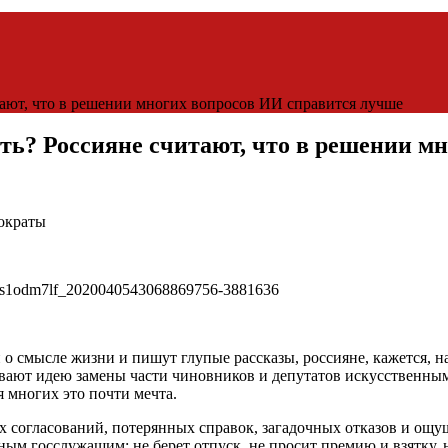
тают, что в решении многих вопросов ИИ справится лучше
ить? Россияне считают, что в решении м
рократы
и о смысле жизни и пишут глупые рассказы, россияне, кажется,
вают идею замены части чиновников и депутатов искусственным
я многих это почти мечта.
 согласований, потерянных справок, загадочных отказов и ощущ
ым госслужащим: не берет отпуск, не просит премию и взятку, н