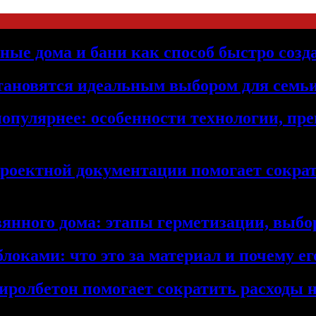
ьные дома и бани как способ быстро созд
становятся идеальным выбором для семьи
популярнее: особенности технологии, п
проектной документации помогает сократ
янного дома: этапы герметизации, выбор
локами: что это за материал и почему 
иролбетон помогает сократить расходы н