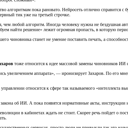
ство алгоритмам пока рановато. Нейросеть отлично справится с
ервный тик уже на третьей строчке.
, чем любой алгоритм. Иногда человеку нужна не бездушная авто
буем найти решение» лежит огромная пропасть, в которую пери
его чиновника станет не умение поставить печать, а способност
ахаров
тоже относится к идее массовой замены чиновников ИИ с
ись увеличением аппарата», — иронизирует Захаров. По его мн
управлении относится к сфере так называемого «интеллекта выс
 закона об ИИ. А пока появятся нормативные акты, инструкции 
еволюции в кабинетах ждать не стоит. Скорее речь пойдет о п
ать.
сударственных сервисах, просто люди не привыкли так это назыв