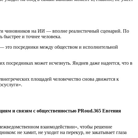
асти чиновников на ИИ — вполне реалистичный сценарий. По
ь быстрее и точнее человека.
ты — это посредники между обществом и исполнительной
х посредниках может исчезнуть. Яндиев даже надеется, что в
евнегреческих площадей человечество снова движется к
осуслуги».
циям и связям с общественностью PRoud.365 Евгения
 «межведомственном взаимодействии», чтобы решение
ником: не хамит, не уходит на перекур, не закатывает глаза