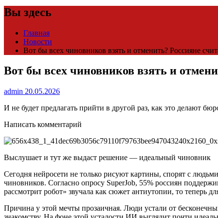
Вы здесь
Главная
Новости
Вот бы всех чиновников взять и отменить? Россияне счи
Вот бы всех чиновников взять и отмен
admin
20.05.2026
И не будет предлагать прийти в другой раз, как это делают бю
Написать комментарий
Выслушает и тут же выдаст решение — идеальный чиновник
Сегодня нейросети не только рисуют картины, спорят с людьм
чиновников. Согласно опросу SuperJob, 55% россиян поддержи
рассмотрит робот» звучала как сюжет антиутопии, то теперь дл
Причина у этой мечты прозаичная. Люди устали от бесконечных
знакомству. На фоне этой усталости ИИ выглядит почти идеальн