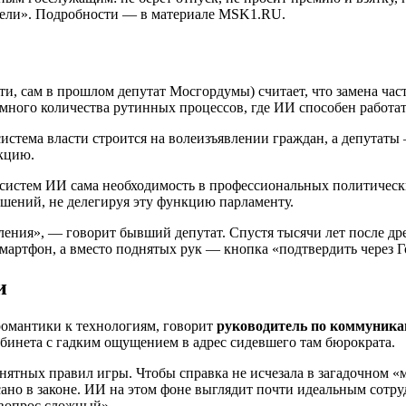
едели». Подробности — в материале MSK1.RU.
ти, сам в прошлом депутат Мосгордумы) считает, что замена ч
омного количества рутинных процессов, где ИИ способен работат
 система власти строится на волеизъявлении граждан, а депута
укцию.
 систем ИИ сама необходимость в профессиональных политически
шений, не делегируя эту функцию парламенту.
ения», — говорит бывший депутат. Спустя тысячи лет после др
мартфон, а вместо поднятых рук — кнопка «подтвердить через Г
и
романтики к технологиям, говорит
руководитель по коммуника
абинета с гадким ощущением в адрес сидевшего там бюрократа.
онятных правил игры. Чтобы справка не исчезала в загадочном
сано в законе. ИИ на этом фоне выглядит почти идеальным сотруд
 вопрос сложный».