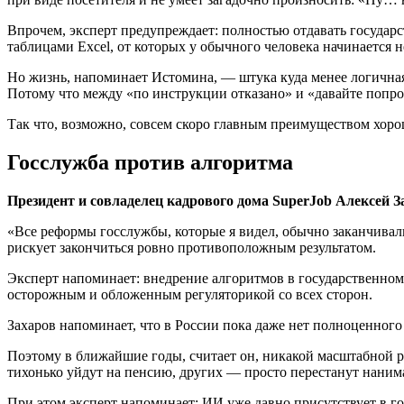
Впрочем, эксперт предупреждает: полностью отдавать государ
таблицами Excel, от которых у обычного человека начинается н
Но жизнь, напоминает Истомина, — штука куда менее логичная
Потому что между «по инструкции отказано» и «давайте попро
Так что, возможно, совсем скоро главным преимуществом хорош
Госслужба против алгоритма
Президент и совладелец кадрового дома
SuperJob
Алексей З
«Все реформы госслужбы, которые я видел, обычно заканчивал
рискует закончиться ровно противоположным результатом.
Эксперт напоминает: внедрение алгоритмов в государственном 
осторожным и обложенным регуляторикой со всех сторон.
Захаров напоминает, что в России пока даже нет полноценного
Поэтому в ближайшие годы, считает он, никакой масштабной р
тихонько уйдут на пенсию, других — просто перестанут наним
При этом эксперт напоминает: ИИ уже давно присутствует в го