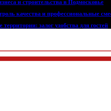
изнеса и строительства в Подмосковье
троль качества и профессиональные сме
 территории: залог удобства для гостей