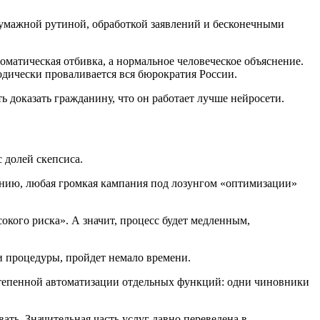
 бумажной рутиной, обработкой заявлений и бесконечными
матическая отбивка, а нормальное человеческое объяснение.
одически проваливается вся бюрократия России.
ь доказать гражданину, что он работает лучше нейросети.
 долей скепсиса.
ению, любая громкая кампания под лозунгом «оптимизации»
окого риска». А значит, процесс будет медленным,
и процедуры, пройдет немало времени.
остепенной автоматизации отдельных функций: одни чиновники
ать. Значительная часть услуг давно переведена в