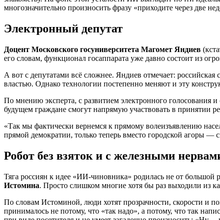
многозначительно произносить фразу «приходите через две н
Электронный депутат
Доцент Московского госуниверситета Магомет Яндиев
(кста
его словам, функционал госаппарата уже давно состоит из огр
А вот с депутатами всё сложнее. Яндиев отмечает: российская
властью. Однако технологии постепенно меняют и эту констр
По мнению эксперта, с развитием электронного голосования и
будущем граждане смогут напрямую участвовать в принятии ре
«Так мы фактически вернемся к прямому волеизъявлению насел
прямой демократии, только теперь вместо городской агоры — с
Робот без взяток и с железными нервам
Тяга россиян к идее «ИИ-чиновника» родилась не от большой 
Истомина
. Просто слишком многие хотя бы раз выходили из к
По словам Истоминой, люди хотят прозрачности, скорости и п
принималось не потому, что «так надо», а потому, что так напи
при виде посетителя и не умеет загадочно произносить: «Ну…