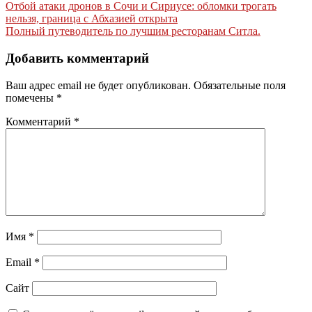
Навигация
Отбой атаки дронов в Сочи и Сириусе: обломки трогать
нельзя, граница с Абхазией открыта
по
Полный путеводитель по лучшим ресторанам Ситла.
записям
Добавить комментарий
Ваш адрес email не будет опубликован.
Обязательные поля
помечены
*
Комментарий
*
Имя
*
Email
*
Сайт