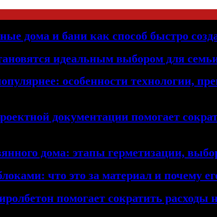
ьные дома и бани как способ быстро созд
становятся идеальным выбором для семьи
популярнее: особенности технологии, п
проектной документации помогает сократ
янного дома: этапы герметизации, выбор
локами: что это за материал и почему 
иролбетон помогает сократить расходы н