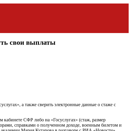
уть свои выплаты
услугах», а также сверить электронные данные о стаже с
 кабинете СФР либо на «Госуслугах» (стаж, размер
оворами, справками о полученном доходе, военным билетом и
 академии Мария Кутарова в разговоре с РИА «Новости».