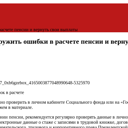
расчете пенсии и вернуть свои выплаты
ружить ошибки в расчете пенсии и верн
ок в расчете
но проверить в личном кабинете Социального фонда или на «Гос
жем в материале.
ии пенсии, рекомендуется регулярно проверять данные в личном
электронные данные о стаже с записями в трудовой книжке, дог
мательского, трудового и корпоративного права Президентской