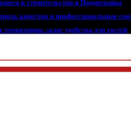
изнеса и строительства в Подмосковье
троль качества и профессиональные сме
 территории: залог удобства для гостей