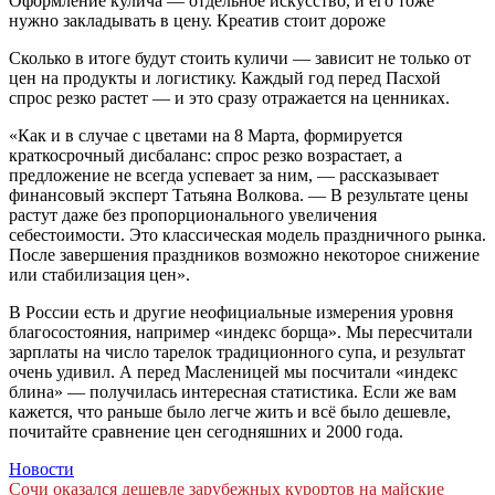
Оформление кулича — отдельное искусство, и его тоже
нужно закладывать в цену. Креатив стоит дороже
Сколько в итоге будут стоить куличи — зависит не только от
цен на продукты и логистику. Каждый год перед Пасхой
спрос резко растет — и это сразу отражается на ценниках.
«Как и в случае с цветами на 8 Марта, формируется
краткосрочный дисбаланс: спрос резко возрастает, а
предложение не всегда успевает за ним, — рассказывает
финансовый эксперт Татьяна Волкова. — В результате цены
растут даже без пропорционального увеличения
себестоимости. Это классическая модель праздничного рынка.
После завершения праздников возможно некоторое снижение
или стабилизация цен».
В России есть и другие неофициальные измерения уровня
благосостояния, например «индекс борща». Мы пересчитали
зарплаты на число тарелок традиционного супа, и результат
очень удивил. А перед Масленицей мы посчитали «индекс
блина» — получилась интересная статистика. Если же вам
кажется, что раньше было легче жить и всё было дешевле,
почитайте сравнение цен сегодняшних и 2000 года.
Новости
Навигация
Сочи оказался дешевле зарубежных курортов на майские