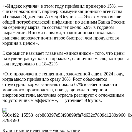
«»Индекс кулича» в этом году прибавил примерно 15%, —
считает экономист, партнер коммуникационного агентства
«Голдман Эдженси» Ахмед Юсупов. — Это заметно выше
общей потребительской инфляции: по данным Банка России
на середину марта, та составляет около 5,9% в годовом
выражении. Иными словами, традиционная пасхальная
выпечка дорожает почти втрое быстрее, чем продуктовая
корзина в целом».
Экономист называет главным «виновником» того, что цены
на куличи растут как на дрожжах, сливочное масло, которое за
год подорожало на 18–22%.
«Это продолжение тенденции, заложенной еще в 2024 году,
когда масло прибавило сразу 36%. Рост объясняется
структурно: корма занимают около 67% в себестоимости
молочного производства, и когда дорожают зерно и
энергоносители, молочная отрасль реагирует с отложенным,
но устойчивым эффектом», — уточняет Юсупов.
Кулич нынче недешевое удовольствие