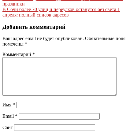
праздники
по
В Сочи более 70 улиц и переулков останутся без света 1
записям
апреля: полный список адресов
Добавить комментарий
Ваш адрес email не будет опубликован.
Обязательные поля
помечены
*
Комментарий
*
Имя
*
Email
*
Сайт