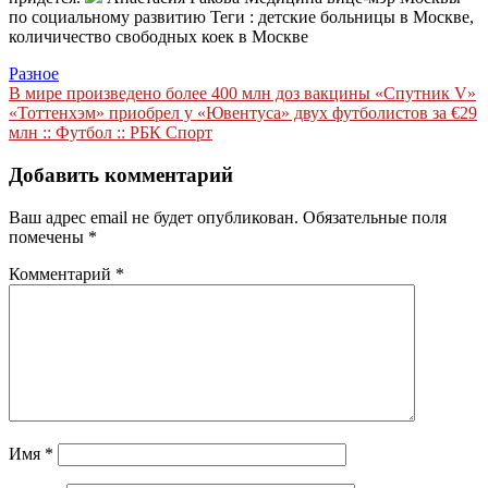
по социальному развитию
Теги : детские больницы в Москве,
количичество свободных коек в Москве
Разное
Навигация
В мире произведено более 400 млн доз вакцины «Спутник V»
«Тоттенхэм» приобрел у «Ювентуса» двух футболистов за €29
по
млн :: Футбол :: РБК Спорт
записям
Добавить комментарий
Ваш адрес email не будет опубликован.
Обязательные поля
помечены
*
Комментарий
*
Имя
*