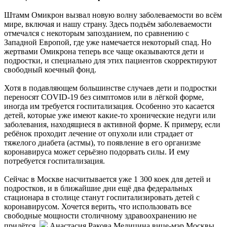
Штамм
Омикрон вызвал новую волну заболеваемости во всём
мире, включая и нашу страну. Здесь подъём заболеваемости
отмечался с некоторым запозданием, по сравнению с
Западной Европой, где уже намечается некоторый спад. Но
жертвами Омикрона теперь все чаще оказываются дети и
подростки, и специально для этих пациентов скорректируют
свободный коечный фонд.
Хотя в подавляющем большинстве случаев дети и подростки
переносят COVID-19 без симптомов или в лёгкой форме,
иногда им требуется госпитализация. Особенно это касается
детей, которые уже имеют какие-то хронические недуги или
заболевания, находящиеся в активной форме. К примеру, если
ребёнок проходит лечение от опухоли или страдает от
тяжелого диабета (астмы), то появление в его организме
коронавируса может серьёзно подорвать силы. И ему
потребуется госпитализация.
Сейчас в Москве насчитывается уже 1 300 коек для детей и
подростков, и в ближайшие дни ещё два федеральных
стационара в столице станут госпитализировать детей с
коронавирусом. Хочется верить, что использовать все
свободные мощности столичному здравоохранению не
придётся.
Анастасия Ракова Медицина вице-мэр Москвы