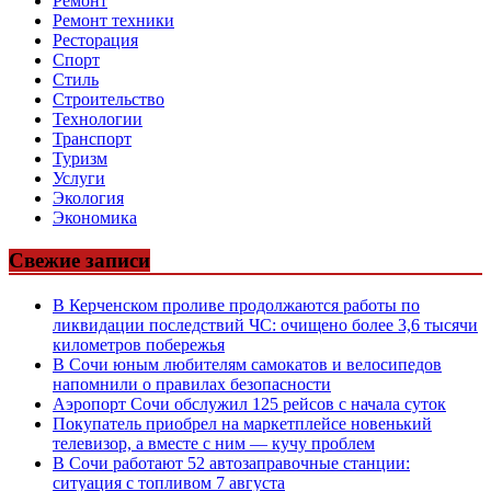
Ремонт
Ремонт техники
Ресторация
Спорт
Стиль
Строительство
Технологии
Транспорт
Туризм
Услуги
Экология
Экономика
Свежие записи
В Керченском проливе продолжаются работы по
ликвидации последствий ЧС: очищено более 3,6 тысячи
километров побережья
В Сочи юным любителям самокатов и велосипедов
напомнили о правилах безопасности
Аэропорт Сочи обслужил 125 рейсов с начала суток
Покупатель приобрел на маркетплейсе новенький
телевизор, а вместе с ним — кучу проблем
В Сочи работают 52 автозаправочные станции:
ситуация с топливом 7 августа