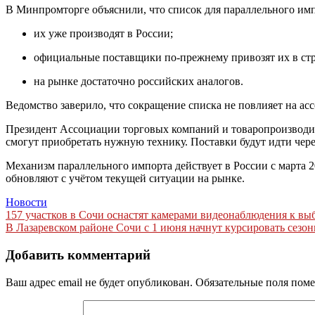
В Минпромторге объяснили, что список для параллельного имп
их уже производят в России;
официальные поставщики по‑прежнему привозят их в стр
на рынке достаточно российских аналогов.
Ведомство заверило, что сокращение списка не повлияет на асс
Президент Ассоциации торговых компаний и товаропроизводи
смогут приобретать нужную технику. Поставки будут идти чере
Механизм параллельного импорта действует в России с марта 2
обновляют с учётом текущей ситуации на рынке.
Новости
Навигация
157 участков в Сочи оснастят камерами видеонаблюдения к вы
В Лазаревском районе Сочи с 1 июня начнут курсировать сезо
по
записям
Добавить комментарий
Ваш адрес email не будет опубликован.
Обязательные поля пом