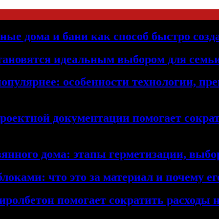
ьные дома и бани как способ быстро созд
становятся идеальным выбором для семьи
популярнее: особенности технологии, п
проектной документации помогает сократ
янного дома: этапы герметизации, выбор
локами: что это за материал и почему 
иролбетон помогает сократить расходы н