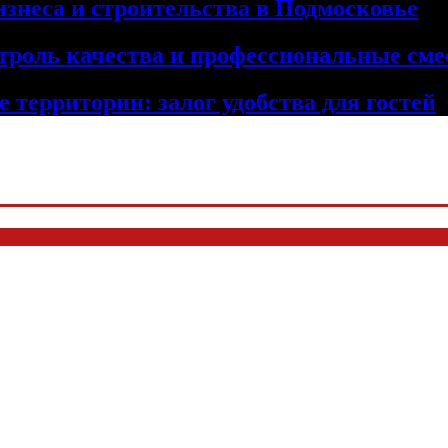
изнеса и строительства в Подмосковье
троль качества и профессиональные сме
 территории: залог удобства для гостей