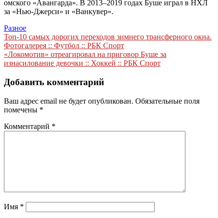
омского «Авангарда». В 2013–2019 годах Буше играл в НХЛ
за «Нью-Джерси» и «Ванкувер».
Разное
Навигация
Топ-10 самых дорогих переходов зимнего трансферного окна.
Фотогалерея :: Футбол :: РБК Спорт
по
«Локомотив» отреагировал на приговор Буше за
записям
изнасилование девочки :: Хоккей :: РБК Спорт
Добавить комментарий
Ваш адрес email не будет опубликован.
Обязательные поля
помечены
*
Комментарий
*
Имя
*