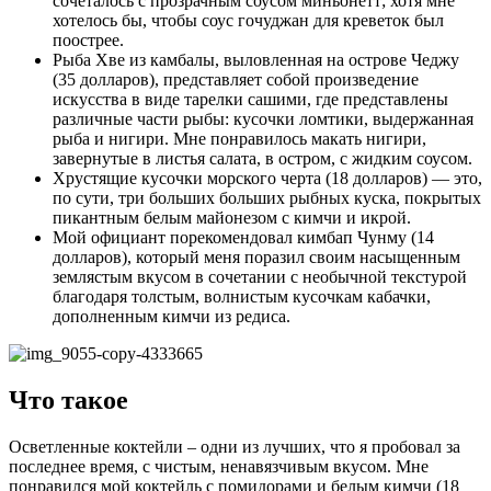
сочеталось с прозрачным соусом миньонетт; хотя мне
хотелось бы, чтобы соус гочуджан для креветок был
поострее.
Рыба Хве из камбалы, выловленная на острове Чеджу
(35 долларов), представляет собой произведение
искусства в виде тарелки сашими, где представлены
различные части рыбы: кусочки ломтики, выдержанная
рыба и нигири. Мне понравилось макать нигири,
завернутые в листья салата, в остром, с жидким соусом.
Хрустящие кусочки морского черта (18 долларов) — это,
по сути, три больших больших рыбных куска, покрытых
пикантным белым майонезом с кимчи и икрой.
Мой официант порекомендовал кимбап Чунму (14
долларов), который меня поразил своим насыщенным
землястым вкусом в сочетании с необычной текстурой
благодаря толстым, волнистым кусочкам кабачки,
дополненным кимчи из редиса.
Что такое
Осветленные коктейли – одни из лучших, что я пробовал за
последнее время, с чистым, ненавязчивым вкусом. Мне
понравился мой коктейль с помидорами и белым кимчи (18