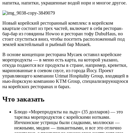
напитка, напитки, украшенные водой нори и многое другое.
Новый корейский ресторанный комплекс в корейском
квартале состоит из трех частей, включает в себя ресторан-
бар-бар из говядины Howoo и ресторан тофу DubuHaus, но
стоит спуститься вниз, чтобы посетить расположенный под
землей коктейльный и рыбный бар Musaek.
В основе концепции ресторана Мусаек оставил корейские
морепродукты — в меню есть карта, на которой указано,
откуда подаются все продукты в стране, например, креветки,
маринованные в соевом соусе, из города Йосу. Проект
управляющего компании Urimat Hospitality Group, входящей в
нью-йоркскую компанию KTM Group, специализирующуюся
на корейских ресторанах и барах.
Что заказать
Блюдо «Морепродукты на льду» (35 долларов) — это
тарелка морепродуктов с корейскими нотками.
Инчхонские устрицы были сладкими, моллюски —
нежными, мидии — пикантными, и все это отлично