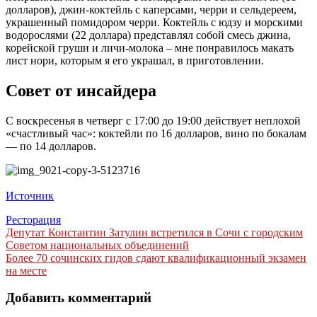
долларов), джин-коктейль с каперсами, черри и сельдереем,
украшенный помидором черри. Коктейль с юдзу и морскими
водорослями (22 доллара) представлял собой смесь джина,
корейской груши и личи-молока – мне понравилось макать
лист нори, которым я его украшал, в приготовлении.
Совет от инсайдера
С воскресенья в четверг с 17:00 до 19:00 действует неплохой
«счастливый час»: коктейли по 16 долларов, вино по бокалам
— по 14 долларов.
Источник
Ресторация
Навигация
Депутат Константин Затулин встретился в Сочи с городским
Советом национальных объединений
по
Более 70 сочинских гидов сдают квалификационный экзамен
записям
на месте
Добавить комментарий