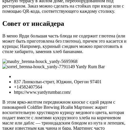
крытую террасу в жилом доме, переоборудованном под
рестораном. Заказ можно сделать на стойках при входе или с
помощью QR-кода, соответствующего каждому столику.
Совет от инсайдера
В меню Ярди большая часть блюда не содержит глютена (или
может быть приготовлена без глютена), причем это касается и
курицы; Например, куриный сэндвич можно приготовить в
стиле хибарито, заменив хлеб бананами.
Yardy Rum Bar
837 Линкольн-стрит, Юджин, Орегон 97401
+14582407564
https://www.yardyrumbar.com/
В этом ярко-желтом передвижном киоске с едой рядом с
пивоварней Coldfire Brewing Исайя Мартинес жарит
восхитительную хрустящую курицу медового цвета, которая
подает вместе с ломтями кукурузного хлеба на коричневом
масле или даблс — тринидадским блюдом из нута и лепешек,
также известным как чанна и бара. Мартинес часто