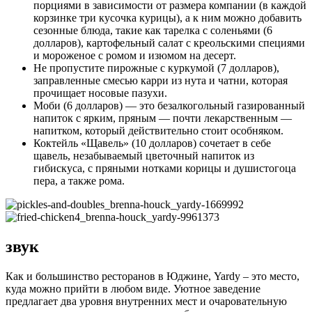
порциями в зависимости от размера компании (в каждой
корзинке три кусочка курицы), а к ним можно добавить
сезонные блюда, такие как тарелка с соленьями (6
долларов), картофельный салат с креольскими специями
и мороженое с ромом и изюмом на десерт.
Не пропустите пирожные с куркумой (7 долларов),
заправленные смесью карри из нута и чатни, которая
прочищает носовые пазухи.
Моби (6 долларов) — это безалкогольный газированный
напиток с ярким, пряным — почти лекарственным —
напитком, который действительно стоит особняком.
Коктейль «Щавель» (10 долларов) сочетает в себе
щавель, незабываемый цветочный напиток из
гибискуса, с пряными нотками корицы и душистогоца
пера, а также рома.
звук
Как и большинство ресторанов в Юджине, Yardy – это место,
куда можно прийти в любом виде. Уютное заведение
предлагает два уровня внутренних мест и очаровательную