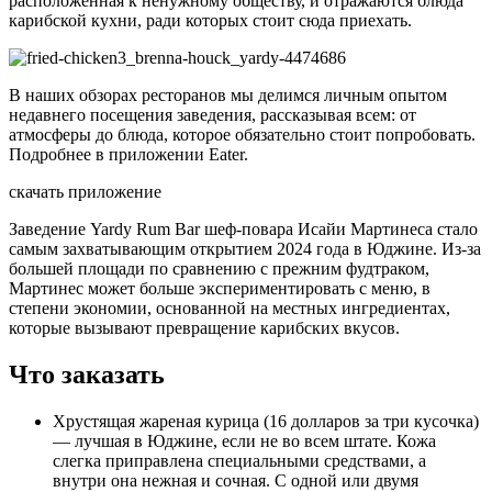
расположенная к ненужному обществу, и отражаются блюда
карибской кухни, ради которых стоит сюда приехать.
В наших обзорах ресторанов мы делимся личным опытом
недавнего посещения заведения, рассказывая всем: от
атмосферы до блюда, которое обязательно стоит попробовать.
Подробнее в приложении Eater.
скачать приложение
Заведение Yardy Rum Bar шеф-повара Исайи Мартинеса стало
самым захватывающим открытием 2024 года в Юджине. Из-за
большей площади по сравнению с прежним фудтраком,
Мартинес может больше экспериментировать с меню, в
степени экономии, основанной на местных ингредиентах,
которые вызывают превращение карибских вкусов.
Что заказать
Хрустящая жареная курица (16 долларов за три кусочка)
— лучшая в Юджине, если не во всем штате. Кожа
слегка приправлена специальными средствами, а
внутри она нежная и сочная. С одной или двумя