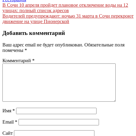
Навигация
В Сочи 10 апреля пройдет плановое отключение воды на 12
улицах: полный список адресов
по
Водителей предупреждают: ночью 31 марта в Сочи перекроют
записям
движение на улице Пионерской
Добавить комментарий
Ваш адрес email не будет опубликован.
Обязательные поля
помечены
*
Комментарий
*
Имя
*
Email
*
Сайт