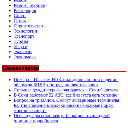
Ремонт
Ремонт техники
Ресторация
Спорт
Стиль
Строительство
Технологии
Транспорт
Туризм
Услуги
Экология
Экономика
Свежие записи
Пожар на Ильском НПЗ ликвидирован: при падении
обломков БПЛА пострадали шесть человек
Сильные дожди и грозы ожидаются в Сочи 9 августа
В Сочи работают 52 АЗС: где 8 августа есть топливо
Вопрос на триллион. Смогут ли зерновые терминалы
Балтики заменить заблокированные южные порты:
мнение эксперта
Переводы россиян начнут блокировать по одной
причине: подробности