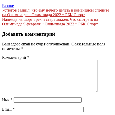
Разное
Навигация
Устюгов заявил, что ему нечего делать в командном спринте
на Олимпиаде :: Олимпиада 2022 :: РБК Спорт
по
Надежда на шорт-трек и старт хоккея. Что смотреть на
записям
Олимпиаде 9 февраля :: Олимпиада 2022 :: РБК Спорт
Добавить комментарий
Ваш адрес email не будет опубликован.
Обязательные поля
помечены
*
Комментарий
*
Имя
*
Email
*