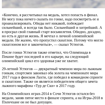
«Конечно, я рассчитывал на медаль, хотел попасть в финал.
Не могу пока ничего сказать по гонке, надо посмотреть ее и
проанализировать. Обиды нет никакой, побеждает
сильнейший, и всегда так было. Сильнейший и хитрейший. А
я просрал свой главный старт восьмилетия. Обидно, досадно,
но есть и другая жизнь. Я мечтал о личной олимпийской
медали. Не жалею, что пропустил скиатлон. Потому что могло
скиатлоном все и закончиться», — сказал Устюгов.
После гонки Устюгов также отметил, что Олимпиада в
Пекине будет последней в его карьере, на следующий
олимпийский цикл его здоровья уже не хватит.
29-летний Устюгов — двукратный чемпион мира по лыжным
гонкам, спортсмен завоевал оба золота на чемпионате мира
2017 года в финском Лахти, где победил в командном спринте
и скиатлоне. Также он является победителем общего зачета
лыжного марафона «Тур де Ски» в 2017 году.
На Олимпийских играх-2014 в Сочи Устюгов остался без
медали, заняв пятое место в финале спринта, а на Игры-2018 в
Пхенчхане он не был допущен.