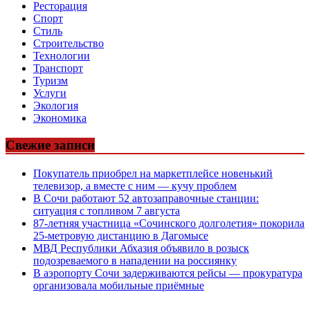
Ресторация
Спорт
Стиль
Строительство
Технологии
Транспорт
Туризм
Услуги
Экология
Экономика
Свежие записи
Покупатель приобрел на маркетплейсе новенький
телевизор, а вместе с ним — кучу проблем
В Сочи работают 52 автозаправочные станции:
ситуация с топливом 7 августа
87-летняя участница «Сочинского долголетия» покорила
25-метровую дистанцию в Дагомысе
МВД Республики Абхазия объявило в розыск
подозреваемого в нападении на россиянку
В аэропорту Сочи задерживаются рейсы — прокуратура
организовала мобильные приёмные