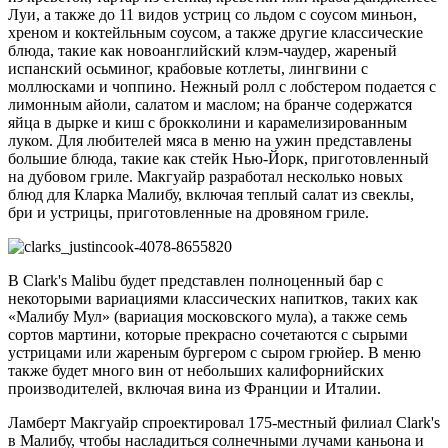
Луи, а также до 11 видов устриц со льдом с соусом миньон,
хреном и коктейльным соусом, а также другие классические
блюда, такие как новоанглийский клэм-чаудер, жареный
испанский осьминог, крабовые котлеты, лингвини с
моллюсками и чоппино. Нежный ролл с лобстером подается с
лимонным айоли, салатом и маслом; на бранче содержатся
яйца в дырке и киш с брокколини и карамелизированным
луком. Для любителей мяса в меню на ужин представлены
большие блюда, такие как стейк Нью-Йорк, приготовленный
на дубовом гриле. Макгуайр разработал несколько новых
блюд для Кларка Малибу, включая теплый салат из свеклы,
бри и устрицы, приготовленные на дровяном гриле.
В Clark's Malibu будет представлен полноценный бар с
некоторыми вариациями классических напитков, таких как
«Малибу Мул» (вариация московского мула), а также семь
сортов мартини, которые прекрасно сочетаются с сырыми
устрицами или жареным бургером с сыром грюйер. В меню
также будет много вин от небольших калифорнийских
производителей, включая вина из Франции и Италии.
Ламберт Макгуайр спроектировал 175-местный филиал Clark's
в Малибу, чтобы насладиться солнечными лучами каньона и