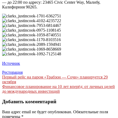
— до 22:00 по адресу: 23465 Civic Center Way, Малибу,
Калифорния 90265.
Источник
Ресторация
Навигация
Первый рейс на паром «Трабзон — Сочи» планируется 29
октября
по
Финансовое планирование на 10 лет вперёд: от личных целей
записям
до международных инвестиций
Добавить комментарий
Ваш адрес email не будет опубликован.
Обязательные поля
помечены
*