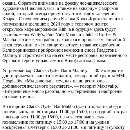
океана. Обратите внимание на фреску лос-анджелесского
художника Николая Хааса, а также на аквариум с морской
водой, который всегда присутствует в каждом заведении
Кларка. С появлением ранчо Кларка Кросс-Крик становится
популярным зрелище; в 2024 году в торговом центре
открылось кафе-мороженое Kith, а в будущем здесь будут
расположены Wally's, Pura Vida Miami и Chitchat Coffee &
Matcha. Похоже, что район находится в процессе масштабной
реконструкции, о чем свидетельствует недавнее одобрение
Калифорнийской прибрежной комиссии сноса Гладстона
Малибу и строительство на его месте ресторана, назначенного
Фрэнком Гери и управляемого Вольфгангом Паком.
Устричный бар Clark's Oyster Bar в Малибу — 30-е открытие
достопримечательности компании, ресторанной группы MML
Hospitality. «Мы довольны тем, как наши рестораны
добиваются желаемого результата», — говорит Макгуайр.
«Впереди ещё много работы, но мы терпеливы и настроены
оптимистично».
Во вторник Clark's Oyster Bar Malibu будет открыт на обед в
понедельник по пятницам с 11:00 до 15:00, на поздний завтрак
в выходные с 11:30 до 15:00, на «счастливые часы» в
понедельник по пятницу с 15:00 до 17:00 и на ужин в
воскресенья в четверг с 16:00 до 21:00, а в пятницу и субботу