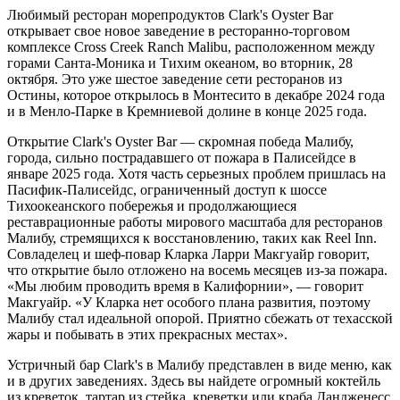
Любимый ресторан морепродуктов Clark's Oyster Bar
открывает свое новое заведение в ресторанно-торговом
комплексе Cross Creek Ranch Malibu, расположенном между
горами Санта-Моника и Тихим океаном, во вторник, 28
октября. Это уже шестое заведение сети ресторанов из
Остины, которое открылось в Монтесито в декабре 2024 года
и в Менло-Парке в Кремниевой долине в конце 2025 года.
Открытие Clark's Oyster Bar — скромная победа Малибу,
города, сильно пострадавшего от пожара в Палисейдсе в
январе 2025 года. Хотя часть серьезных проблем пришлась на
Пасифик-Палисейдс, ограниченный доступ к шоссе
Тихоокеанского побережья и продолжающиеся
реставрационные работы мирового масштаба для ресторанов
Малибу, стремящихся к восстановлению, таких как Reel Inn.
Совладелец и шеф-повар Кларка Ларри Макгуайр говорит,
что открытие было отложено на восемь месяцев из-за пожара.
«Мы любим проводить время в Калифорнии», — говорит
Макгуайр. «У Кларка нет особого плана развития, поэтому
Малибу стал идеальной опорой. Приятно сбежать от техасской
жары и побывать в этих прекрасных местах».
Устричный бар Clark's в Малибу представлен в виде меню, как
и в других заведениях. Здесь вы найдете огромный коктейль
из креветок, тартар из стейка, креветки или краба Дандженесс