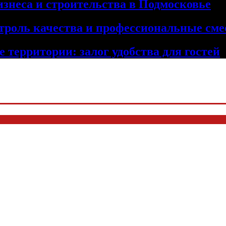
изнеса и строительства в Подмосковье
троль качества и профессиональные сме
 территории: залог удобства для гостей