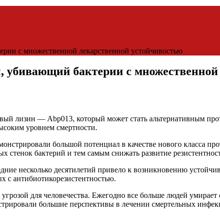
ерии с множественной лекарственной устойчивостью
 убивающий бактерии с множественной
ый лизин — Abp013, который может стать альтернативным про
высоким уровнем смертности.
онстрировали большой потенциал в качестве нового класса пр
х стенок бактерий и тем самым снижать развитие резистентнос
едние несколько десятилетий привело к возникновению устойчив
ых с антибиотикорезистентностью.
угрозой для человечества. Ежегодно все больше людей умирает 
стрировали большие перспективы в лечении смертельных инфекц