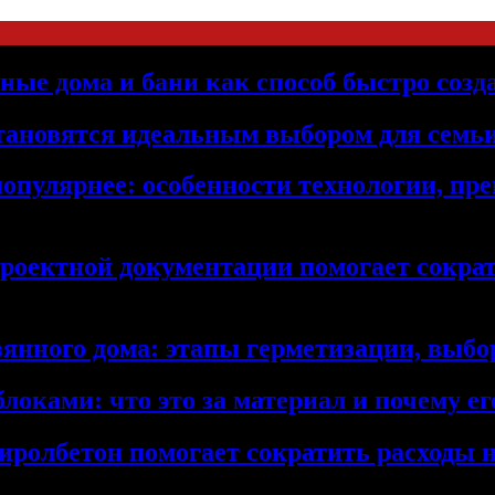
ьные дома и бани как способ быстро созд
становятся идеальным выбором для семьи
популярнее: особенности технологии, п
проектной документации помогает сократ
янного дома: этапы герметизации, выбор
локами: что это за материал и почему 
иролбетон помогает сократить расходы н