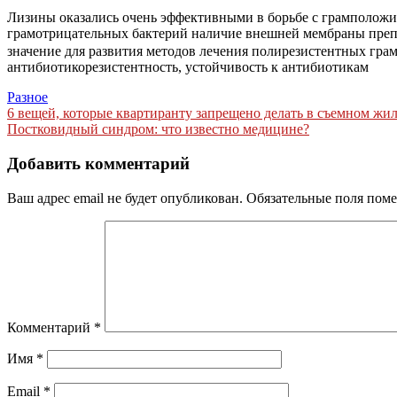
Лизины оказались очень эффективными в борьбе с грамположи
грамотрицательных бактерий наличие внешней мембраны преп
значение для развития методов лечения полирезистентных гра
антибиотикорезистентность, устойчивость к антибиотикам
Разное
Навигация
6 вещей, которые квартиранту запрещено делать в съемном жил
Постковидный синдром: что известно медицине?
по
записям
Добавить комментарий
Ваш адрес email не будет опубликован.
Обязательные поля пом
Комментарий
*
Имя
*
Email
*