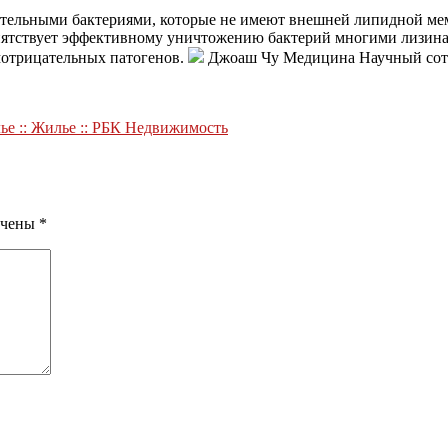
тельными бактериями, которые не имеют внешней липидной мем
ятствует эффективному уничтожению бактерий многими лизина
мотрицательных патогенов.
Джоаш Чу Медицина Научный сотруд
ье :: Жилье :: РБК Недвижимость
ечены
*